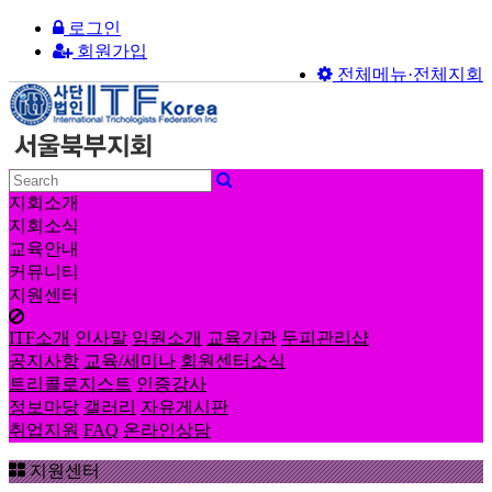
로그인
회원가입
전체메뉴·전체지회
지회소개
지회소식
교육안내
커뮤니티
지원센터
ITF소개
인사말
임원소개
교육기관
두피관리샵
공지사항
교육/세미나
회원센터소식
트리콜로지스트
인증강사
정보마당
갤러리
자유게시판
취업지원
FAQ
온라인상담
지원센터