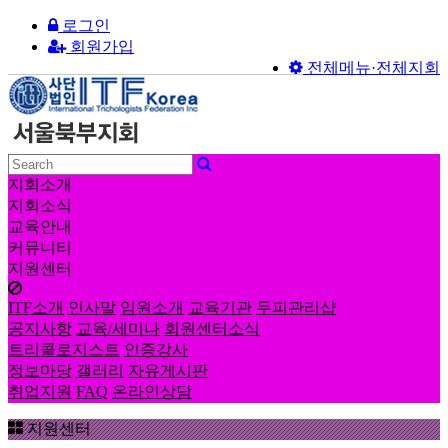
로그인
회원가입
전체메뉴·전체지회
지회소개
지회소식
교육안내
커뮤니티
지원센터
ITF소개
인사말
임원소개
교육기관
두피관리샵
공지사항
교육/세미나
회원센터소식
트리콜로지스트
인증강사
정보마당
갤러리
자유게시판
취업지원
FAQ
온라인상담
지원센터