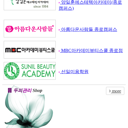
양일훈에스테텍아카데미(종로
캠퍼스)
아름다운사람들 종로캠퍼스
MBC아카데미뷰티스쿨 종로점
선일미용학원
두피
관리
Shop
more