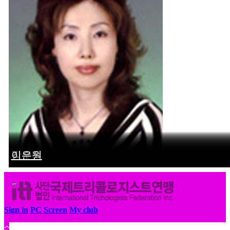
이미선
장수완
장희윤
김효정
나은주
전정애
김근배
장유정
김수정
이은원
Sign in
PC Screen
My club