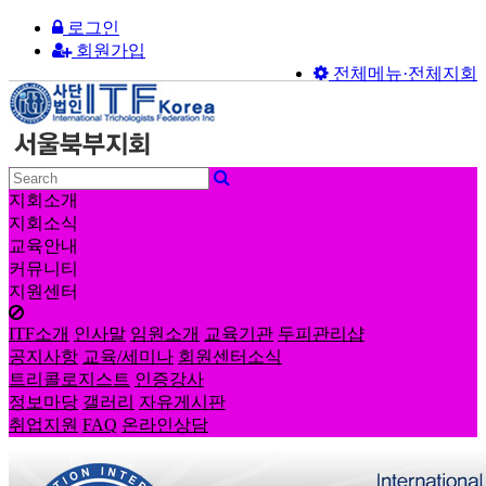
로그인
회원가입
전체메뉴·전체지회
지회소개
지회소식
교육안내
커뮤니티
지원센터
ITF소개
인사말
임원소개
교육기관
두피관리샵
공지사항
교육/세미나
회원센터소식
트리콜로지스트
인증강사
정보마당
갤러리
자유게시판
취업지원
FAQ
온라인상담